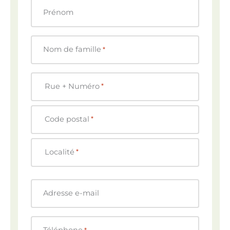
Prénom
Nom de famille
*
A
Rue + Numéro
*
d
r
e
Code postal
*
s
s
Localité
*
e
*
Adresse e-mail