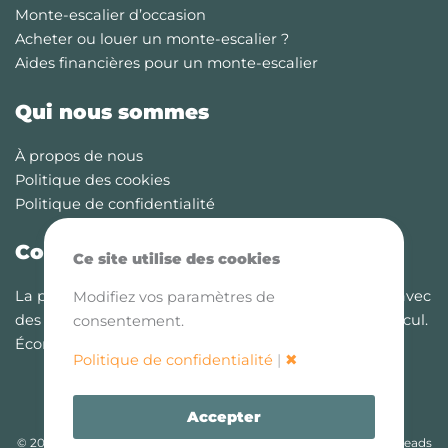
Monte-escalier d’occasion
Acheter ou louer un monte-escalier ?
Aides financières pour un monte-escalier
Qui nous sommes
À propos de nous
Politique des cookies
Politique de confidentialité
Comparez-monte-escaliers.fr
Ce site utilise des cookies
La plateforme de comparaison des monte-escaliers avec
Modifiez vos paramètres de
des informations à jour, des coûts et des outils de calcul.
consentement.
Économisez jusqu’à 30% sur votre monte-escalier
Politique de confidentialité
|
✖
Accepter
© 2026 Comparez-monte-escaliers.fr est une entité de Bamboo Leads